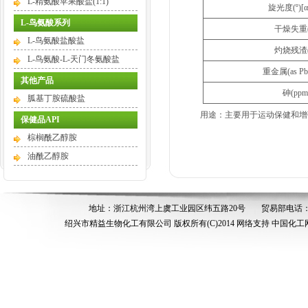
L-精氨酸苹果酸盐(1:1)
旋光度(º)[α
L-鸟氨酸系列
干燥失重(
L-鸟氨酸盐酸盐
灼烧残渣(
L-鸟氨酸-L-天门冬氨酸盐
重金属(as Pb)
其他产品
砷(ppm
胍基丁胺硫酸盐
用途：主要用于运动保健和增
保健品API
棕榈酰乙醇胺
油酰乙醇胺
地址：浙江杭州湾上虞工业园区纬五路20号
贸易部电话：05
绍兴市精益生物化工有限公司
版权所有(C)2014
网络支持
中国化工