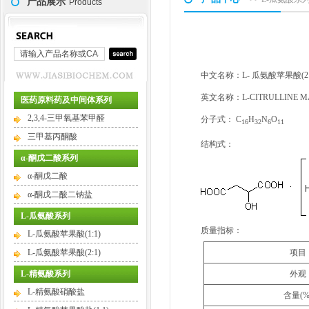
产品展示
Products
中文名称：L- 瓜氨酸苹果酸(2:
英文名称：L-CITRULLINE MAL
医药原料药及中间体系列
2,3,4-三甲氧基苯甲醛
分子式： C
H
N
O
16
32
6
11
三甲基丙酮酸
结构式：
α-酮戊二酸系列
α-酮戊二酸
α-酮戊二酸二钠盐
L-瓜氨酸系列
质量指标：
L-瓜氨酸苹果酸(1:1)
L-瓜氨酸苹果酸(2:1)
项目
L-精氨酸系列
外观
L-精氨酸硝酸盐
含量(%