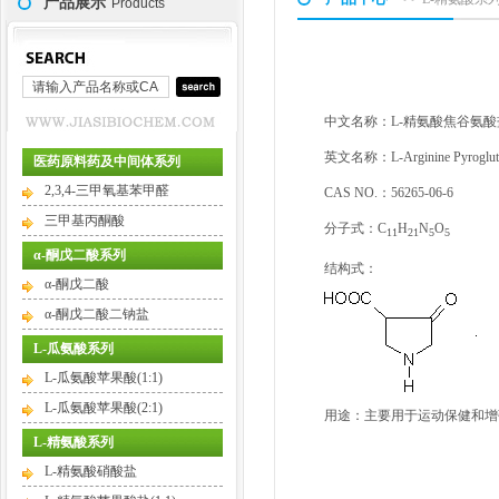
产品展示
Products
中文名称：L-精氨酸焦谷氨酸
英文名称：L-Arginine Pyroglut
医药原料药及中间体系列
2,3,4-三甲氧基苯甲醛
CAS NO.：56265-06-6
三甲基丙酮酸
分子式：C
H
N
O
11
21
5
5
α-酮戊二酸系列
结构式：
α-酮戊二酸
α-酮戊二酸二钠盐
L-瓜氨酸系列
L-瓜氨酸苹果酸(1:1)
L-瓜氨酸苹果酸(2:1)
用途：主要用于运动保健和增
L-精氨酸系列
L-精氨酸硝酸盐