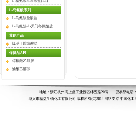
L-精氨酸苹果酸盐(1:1)
L-鸟氨酸系列
L-鸟氨酸盐酸盐
L-鸟氨酸-L-天门冬氨酸盐
其他产品
胍基丁胺硫酸盐
保健品API
棕榈酰乙醇胺
油酰乙醇胺
地址：浙江杭州湾上虞工业园区纬五路20号
贸易部电话：05
绍兴市精益生物化工有限公司
版权所有(C)2014
网络支持
中国化工