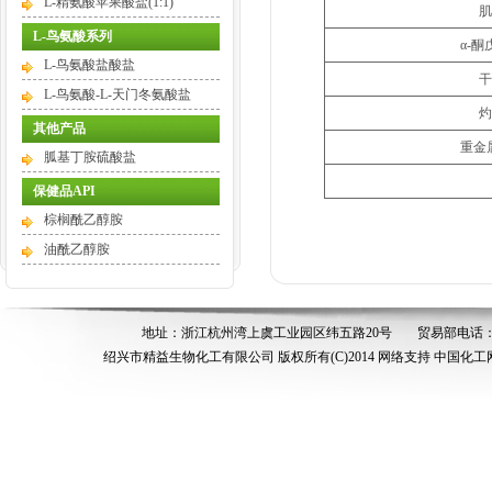
L-精氨酸苹果酸盐(1:1)
肌
L-鸟氨酸系列
α-酮
L-鸟氨酸盐酸盐
干
L-鸟氨酸-L-天门冬氨酸盐
灼
其他产品
重金属(
胍基丁胺硫酸盐
保健品API
棕榈酰乙醇胺
油酰乙醇胺
地址：浙江杭州湾上虞工业园区纬五路20号
贸易部电话：05
绍兴市精益生物化工有限公司
版权所有(C)2014
网络支持
中国化工