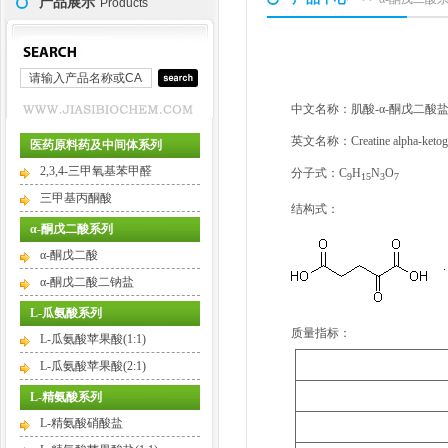
产品展示
Products
中文名称：肌酸-α-酮戊二酸盐(1
英文名称：Creatine alpha-ketoglu
医药原料药及中间体系列
2,3,4-三甲氧基苯甲醛
分子式：C
H
N
O
9
15
3
7
三甲基丙酮酸
结构式：
α-酮戊二酸系列
α-酮戊二酸
α-酮戊二酸二钠盐
L-瓜氨酸系列
质量指标：
L-瓜氨酸苹果酸(1:1)
L-瓜氨酸苹果酸(2:1)
L-精氨酸系列
L-精氨酸硝酸盐